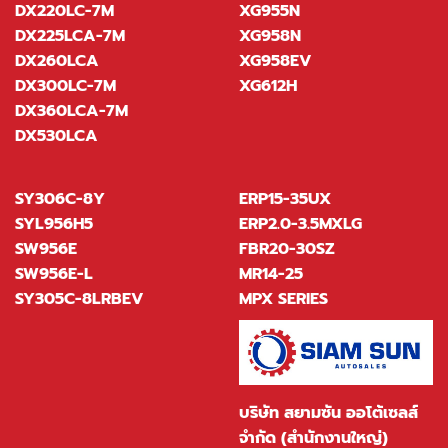
DX220LC-7M
XG955N
DX225LCA-7M
XG958N
DX260LCA
XG958EV
DX300LC-7M
XG612H
DX360LCA-7M
DX530LCA
SY306C-8Y
ERP15-35UX
SYL956H5
ERP2.0-3.5MXLG
SW956E
FBR20-30SZ
SW956E-L
MR14-25
SY305C-8LRBEV
MPX SERIES
บริษัท สยามซัน ออโต้เซลส์
จำกัด (สำนักงานใหญ่)