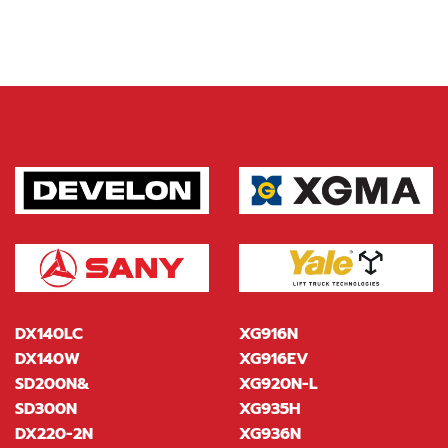
DX140LC
XG916N
DX140W
XG916EV
SD200N&
XG920N-L
SD300N
XG935H
DX220-2N
XG936N