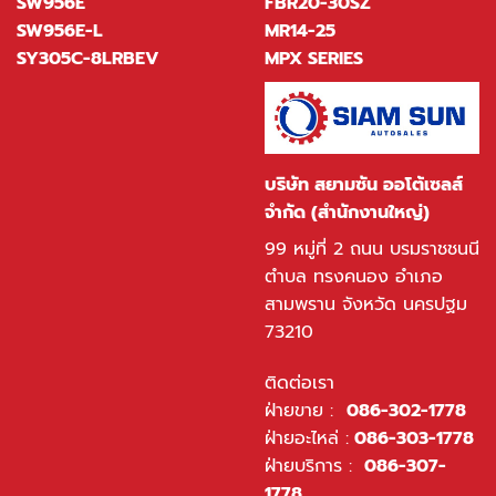
SW956E
FBR20-30SZ
SW956E-L
MR14-25
SY305C-8LRBEV
MPX SERIES
บริษัท สยามซัน ออโต้เซลส์
จำกัด (สำนักงานใหญ่)
99 หมู่ที่ 2 ถนน บรมราชชนนี
ตำบล ทรงคนอง อำเภอ
สามพราน จังหวัด นครปฐม
73210
ติดต่อเรา
ฝ่ายขาย :
086-302-1778
ฝ่ายอะไหล่ :
086-303-1778
ฝ่ายบริการ :
086-307-
1778