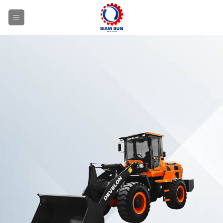
ข้าม
ไป
ยัง
เนื้อหา