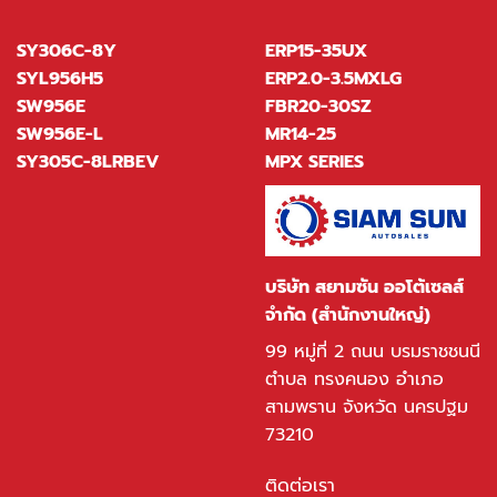
SY306C-8Y
ERP15-35UX
SYL956H5
ERP2.0-3.5MXLG
SW956E
FBR20-30SZ
SW956E-L
MR14-25
SY305C-8LRBEV
MPX SERIES
บริษัท สยามซัน ออโต้เซลส์
จำกัด (สำนักงานใหญ่)
99 หมู่ที่ 2 ถนน บรมราชชนนี
ตำบล ทรงคนอง อำเภอ
สามพราน จังหวัด นครปฐม
73210
ติดต่อเรา