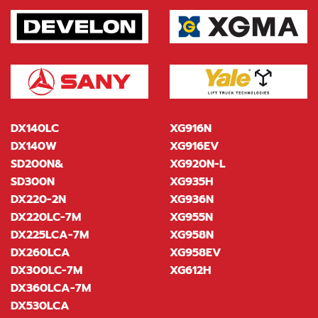
DX140LC
XG916N
DX140W
XG916EV
SD200N&
XG920N-L
SD300N
XG935H
DX220-2N
XG936N
DX220LC-7M
XG955N
DX225LCA-7M
XG958N
DX260LCA
XG958EV
DX300LC-7M
XG612H
DX360LCA-7M
DX530LCA