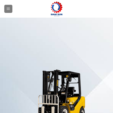
ข้าม
ไป
ยัง
เนื้อหา