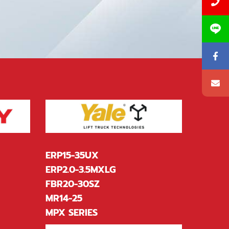
ERP15-35UX
ERP2.0-3.5MXLG
FBR20-30SZ
MR14-25
MPX SERIES