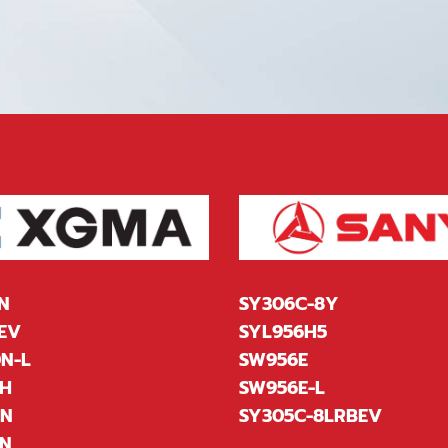
N
SY306C-8Y
EV
SYL956H5
N-L
SW956E
H
SW956E-L
6N
SY305C-8LRBEV
N