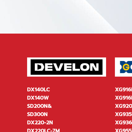
DX140LC
XG916
DX140W
XG916
SD200N&
XG920
SD300N
XG935
DX220-2N
XG93
DX220LC-7M
XG955