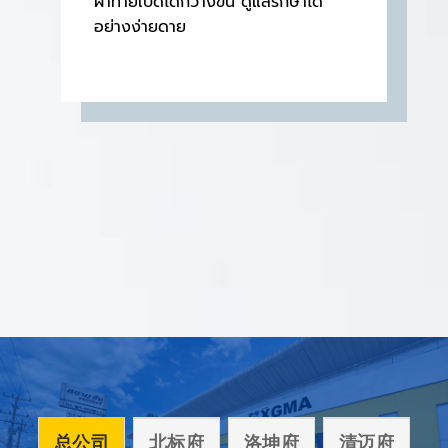
ฝาท้ายเปิดได้กว้างขึ้น ดูแลรักษาได้
อย่างง่ายดาย
总公司
北标府
洛坤府
清迈府