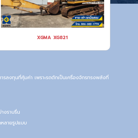
XGMA XG821
ารลงทุนที่คุ้มค่า
เพราะรถตัก
เป็น
เครื่องจักร
ทรง
พลังที่
างราบรื่น
ากหลายรูปแบบ