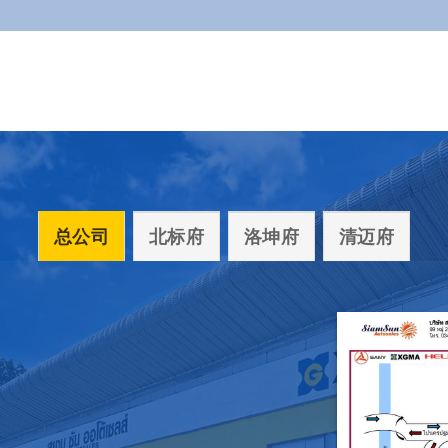
总公司
北标府
洛坤府
清迈府