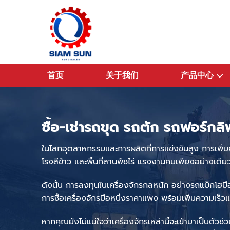
跳
到
内
容
首页
关于我们
产品中心
ซื้อ-เช่า
รถขุด รถตัก
รถฟอร์กลิ
ในโลก
อุต
สาหกรรมและการผลิตที่
การแข่งขันสูง การเพิ
โรงสีข้าว
และพื้นที่
ลานพืชไร่ แรงงาน
คน
เพียงอย่างเดีย
ดังนั้น
การลงทุนในเครื่องจักรกลหนัก อย่าง
รถแบ็กโฮม
การซื้อเครื่องจักรมือหนึ่งราคาแพง พร้อมเพิ่มความเร็
หากคุณยังไม่แน่ใจ
ว่าเครื่องจักรเหล่านี้จะเข้ามาเป็นตัวช่