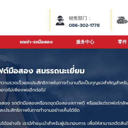
销售部门 :
086-302-1778
รถเช่า-รถมือสอง
服务中心
零件
ฟต์มือสอง
สมรรถนะเยี่ยม
่มความรวดเร็วและประสิทธิภาพในการทำงานถือเป็น
กุญแจสำคัญ
สำหรั
วอาจไม่เพียงพออีกต่อไป
ือสอง
รถตักมือสอง
หรือ
รถขุดมือสองสภาพดี
หรือแม้แต่
รถฟอร์กลิ
วและประสิทธิภาพในการทำงานอย่างเห็นได้ชัด
วยได้อย่างไร เรามี
คำแนะนำสำหรับ
ผู้ประกอบการ
เพื่อให้
สามารถตัดสินใ