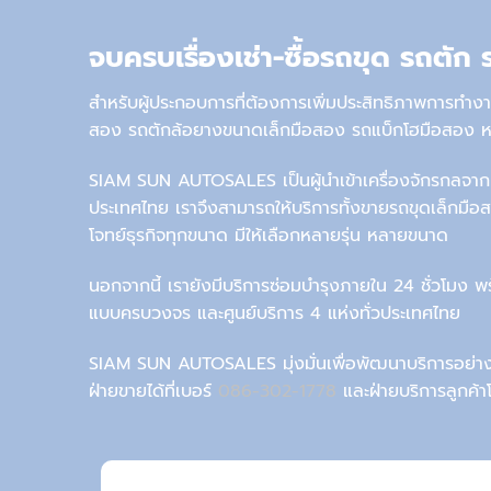
จบครบเรื่องเช่า-ซื้อรถขุด รถตัก
สำหรับผู้ประกอบการที่
ต้องการ
เพิ่มประสิทธิภาพการ
ทำง
สอง
รถตักล้อยางขนาดเล็กมือสอง
รถแบ็กโฮมือสอง
ห
SIAM SUN AUTOSALES เป็น
ผู้นำเข้าเครื่องจักรกลจาก
ประเทศไทย
เรา
จึงสามารถให้บริการ
ทั้ง
ขาย
รถขุดเล็กมือ
โจทย์ธุรกิจทุกขนาด มีให้เลือกหลายรุ่น หลายขนาด
นอกจากนี้ เรายังมี
บริการซ่อมบำรุงภายใน 24 ชั่วโมง
พ
แบบ
ครบวงจร และศูนย์บริการ 4 แห่งทั่วประเทศไทย
SIAM SUN AUTOSALES
มุ่งมั่นเพื่อพัฒนาบริการ
อย่าง
ฝ่ายขายได้ที่เบอร์
086-302-1778
และฝ่ายบริการลูกค้า