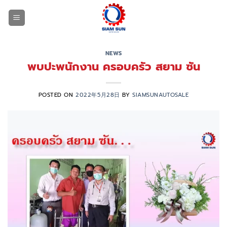
跳
到
内
容
NEWS
พบปะพนักงาน ครอบครัว สยาม ซัน
POSTED ON
2022年5月28日
BY
SIAMSUNAUTOSALE