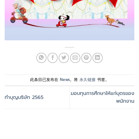
此条目已发布在
News
。将
永久链接
书签。
มอบทุนการศึกษาให้แก่บุตรของ
ทำบุญบริษัท 2565
พนักงาน