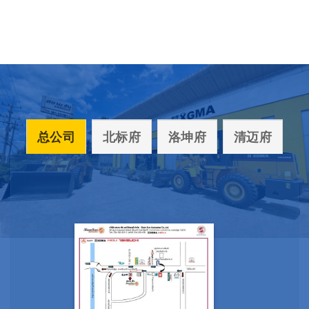
总公司
北标府
洛坤府
清迈府