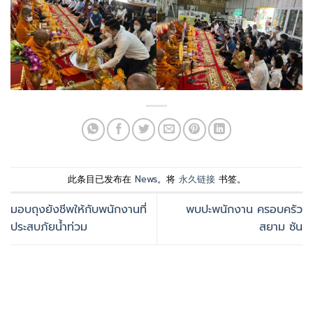
此条目已发布在
News
。将
永久链接
书签。
มอบถุงยังชีพให้กับพนักงานที่
พบปะพนักงาน ครอบครัว
ประสบภัยน้ำท่วม
สยาม ซัน