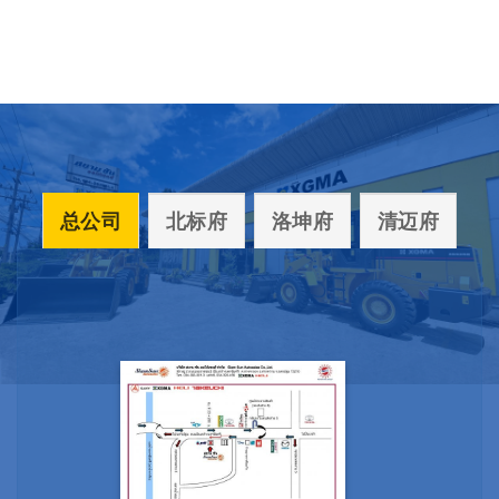
总公司
北标府
洛坤府
清迈府