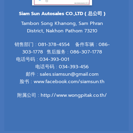
Siam Sun Autosales CO.,LTD ( 总公司 )
Tambon Song Khanong, Sam Phran
District, Nakhon Pathom 73210
销售部门 :
081-378-4554
备件车辆 :
086-
303-1778
售后服务 :
086-307-1778
电话号码 :
034-393-001
电话号码 : 034-393-456
邮件 :
sales.siamsun@gmail.com
脸书 :
www.facebook.com/siamsun.th
附属公司 :
http://www.wongpitak.co.th/