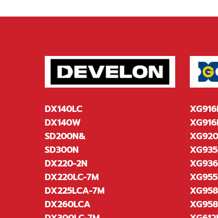
DX140LC
XG916
DX140W
XG916
SD200N&
XG920
SD300N
XG935
DX220-2N
XG93
DX220LC-7M
XG955
DX225LCA-7M
XG95
DX260LCA
XG95