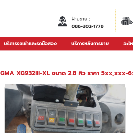
ฝ่ายขาย :
086-302-1778
บริการรถเช่าและรถมือสอง
บริการหลังการขาย
อะไห
GMA XG932lll-XL ขนาด 2.8 คิว ราคา 5xx,xxx-