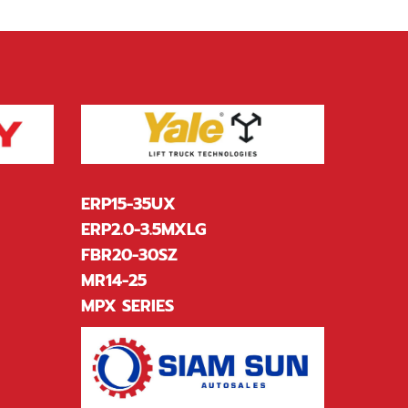
ERP15-35UX
ERP2.0-3.5MXLG
FBR20-30SZ
MR14-25
MPX SERIES