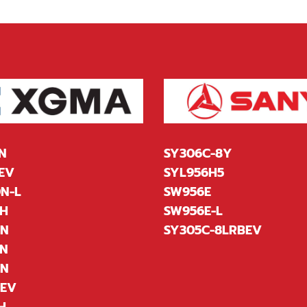
N
SY306C-8Y
EV
SYL956H5
N-L
SW956E
H
SW956E-L
6N
SY305C-8LRBEV
N
8N
8EV