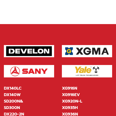
DX140LC
XG916N
DX140W
XG916EV
SD200N&
XG920N-L
SD300N
XG935H
DX220-2N
XG936N