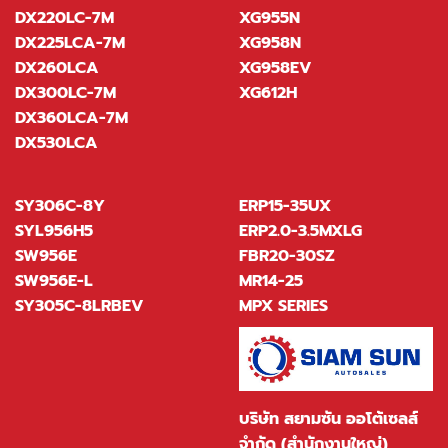
DX220LC-7M
XG955N
DX225LCA-7M
XG958N
DX260LCA
XG958EV
DX300LC-7M
XG612H
DX360LCA-7M
DX530LCA
SY306C-8Y
ERP15-35UX
SYL956H5
ERP2.0-3.5MXLG
SW956E
FBR20-30SZ
SW956E-L
MR14-25
SY305C-8LRBEV
MPX SERIES
บริษัท สยามซัน ออโต้เซลส์
จำกัด (สำนักงานใหญ่)