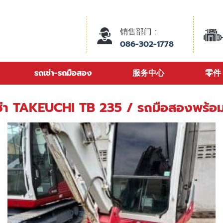
销售部门 :
086-302-1778
รถเช่า-รถมือสอง
服务中心
零件
ช่า TAKEUCHI TB 235 / รถมือสองพร้อ