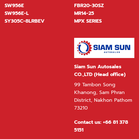
SW956E
FBR20-30SZ
SW956E-L
MR14-25
SY305C-8LRBEV
MPX SERIES
Siam Sun Autosales
CO.,LTD (Head office)
99 Tambon Song
Khanong, Sam Phran
District, Nakhon Pathom
73210
Contact us:
+66 81 378
5151